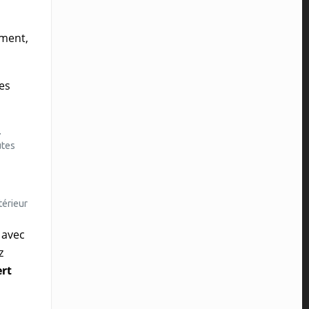
ement,
es
.
utes
térieur
 avec
z
ert