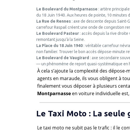
Le Boulevard du Montparnasse
: artère principal
du 18 Juin 1940. Aux heures de pointe, 10 minutes d
La Rue de Rennes
: axe de descente depuis Saint-
carrefour Raspail créent une onde de congestion rem
Le Boulevard Pasteur
: accès depuis la rive droite
remontant jusqu’à la Seine.
La Place du 18 Juin 1940
: véritable carrefour névr
non familier. Trouver le bon accès dépose-minute r
Le Boulevard de Vaugirard
: axe secondaire souven
— un phénomène de report quasi-systématique en h
À cela s’ajoute la complexité des dépose-m
agents en maraude, ils vous obligent à to
finalement vous déposer à plusieurs centa
Montparnasse
en voiture individuelle est,
Le Taxi Moto : La seule 
Le taxi moto ne subit pas le trafic : il le co