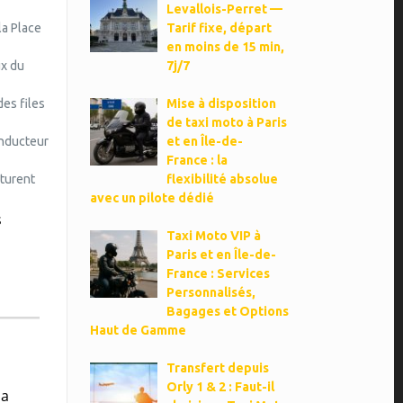
Levallois-Perret —
la Place
Tarif fixe, départ
en moins de 15 min,
ux du
7j/7
des files
Mise à disposition
de taxi moto à Paris
onducteur
et en Île-de-
France : la
aturent
flexibilité absolue
avec un pilote dédié
s
Taxi Moto VIP à
Paris et en Île-de-
France : Services
Personnalisés,
Bagages et Options
Haut de Gamme
Transfert depuis
Orly 1 & 2 : Faut-il
la