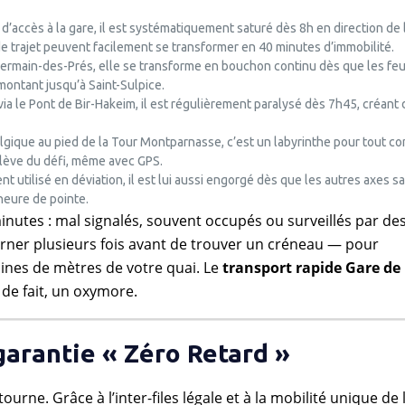
e d’accès à la gare, il est systématiquement saturé dès 8h en direction de 
e trajet peuvent facilement se transformer en 40 minutes d’immobilité.
Germain-des-Prés, elle se transforme en bouchon continu dès que les fe
ontant jusqu’à Saint-Sulpice.
 via le Pont de Bir-Hakeim, il est régulièrement paralysé dès 7h45, créant 
algique au pied de la Tour Montparnasse, c’est un labyrinthe pour tout c
elève du défi, même avec GPS.
t utilisé en déviation, il est lui aussi engorgé dès que les autres axes s
eure de pointe.
inutes : mal signalés, souvent occupés ou surveillés par de
urner plusieurs fois avant de trouver un créneau — pour
ines de mètres de votre quai. Le
transport rapide Gare de
 de fait, un oxymore.
garantie « Zéro Retard »
ntourne. Grâce à l’inter-files légale et à la mobilité unique de 