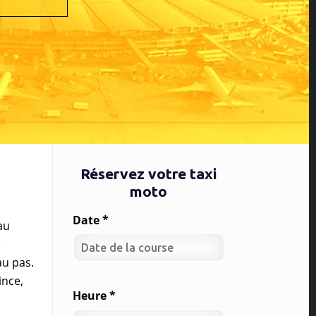
Réservez votre taxi
moto
Date *
au
e
au pas.
ince,
Heure *