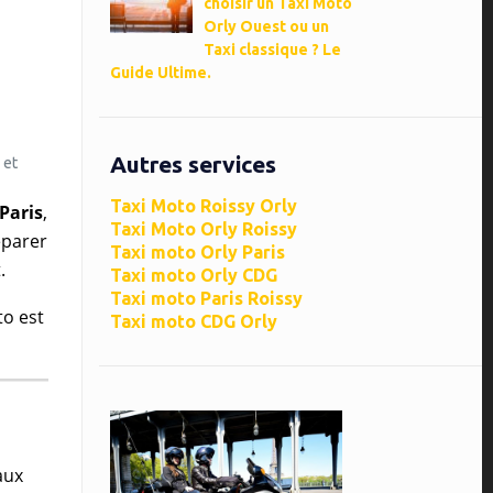
choisir un Taxi Moto
Orly Ouest ou un
Taxi classique ? Le
Guide Ultime.
Autres services
 et
Taxi Moto Roissy Orly
Paris
,
Taxi Moto Orly Roissy
éparer
Taxi moto Orly Paris
.
Taxi moto Orly CDG
Taxi moto Paris Roissy
to est
Taxi moto CDG Orly
aux