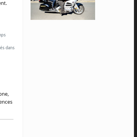
nt.
mps
tés dans
one,
gences