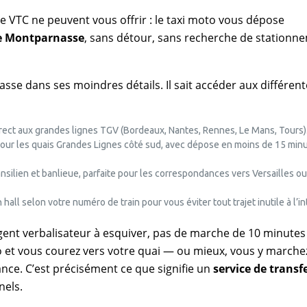
i le VTC ne peuvent vous offrir : le taxi moto vous dépose
de Montparnasse
, sans détour, sans recherche de stationn
se dans ses moindres détails. Il sait accéder aux différent
irect aux grandes lignes TGV (Bordeaux, Nantes, Rennes, Le Mans, Tours)
pour les quais Grandes Lignes côté sud, avec dépose en moins de 15 min
ansilien et banlieue, parfaite pour les correspondances vers Versailles ou
hall selon votre numéro de train pour vous éviter tout trajet inutile à l’in
ent verbalisateur à esquiver, pas de marche de 10 minutes
 et vous courez vers votre quai — ou mieux, vous y marche
nce. C’est précisément ce que signifie un
service de transf
nels.