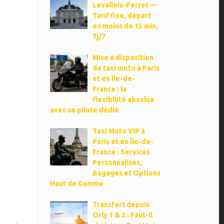
Levallois-Perret —
Tarif fixe, départ
en moins de 15 min,
7j/7
Mise à disposition
de taxi moto à Paris
et en Île-de-
France : la
flexibilité absolue
avec un pilote dédié
Taxi Moto VIP à
Paris et en Île-de-
n
France : Services
Personnalisés,
Bagages et Options
Haut de Gamme
Transfert depuis
Orly 1 & 2 : Faut-il