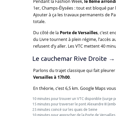
Pendant la Fashion Week,
le 8ème arrond
1er, Champs-Élysées : tout est bloqué par l
Ajouter à ça les travaux permanents de Par
totale.
Du côté de la
Porte de Versailles
, c’est e
du Livre tournent à plein régime, l’accès 
refusent d’y aller. Les VTC mettent 40 minu
Le cauchemar Rive Droite →
Parlons du trajet classique qui fait pleurer
Versailles à 17h00
.
En théorie, c’est 6,5 km. Google Maps vous
10 minutes pour trouver un VTC disponible (surge pr
15 minutes pour traverser le pont Alexandre III (em
25 minutes coincé sur les quais de Seine
10 minutes pour approcher de la Porte de Versailles