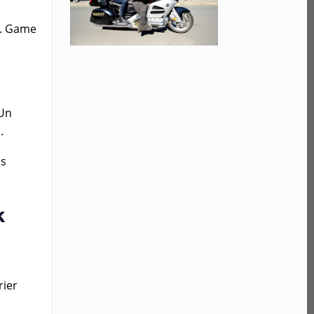
u. Game
 Un
.
us
k
rier