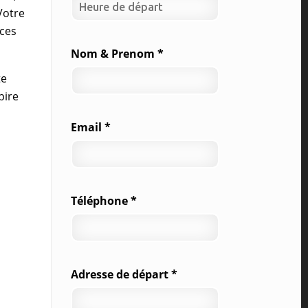
Votre
nces
Nom & Prenom *
te
pire
Email *
Téléphone *
Adresse de départ *