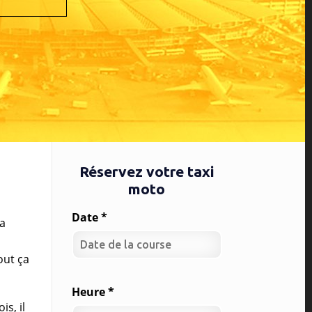
Réservez votre taxi
moto
Date *
la
out ça
Heure *
s, il