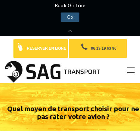
RESERVER EN LIGNE
06 19 19 63 96
Quel moyen de transport choisir pour ne
pas rater votre avion ?