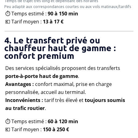
Temps de trajet très long et dépendant des horaires
Peu adapté aux correspondances courtes ou aux vols matinaux/tardifs
⏱️ Temps estimé :
90 à 150 min
💶 Tarif moyen :
13 à 17 €
4. Le transfert privé ou
chauffeur haut de gamme :
confort premium
Des services spécialisés proposent des transferts
porte-à-porte haut de gamme
.
Avantages :
confort maximal, prise en charge
personnalisée, accueil au terminal.
Inconvénients :
tarif très élevé et
toujours soumis
au trafic routier
.
⏱️ Temps estimé :
60 à 120 min
💶 Tarif moyen :
150 à 250 €