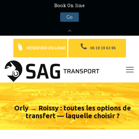
RESERVER EN LIGNE
06 19 19 63 96
Orly → Roissy : toutes les options de
transfert — laquelle choisir ?