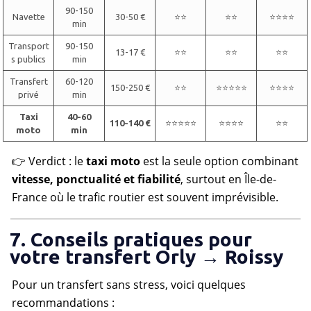
90-150
Navette
30-50 €
⭐⭐
⭐⭐
⭐⭐⭐⭐
min
Transport
90-150
13-17 €
⭐⭐
⭐⭐
⭐⭐
s publics
min
Transfert
60-120
150-250 €
⭐⭐
⭐⭐⭐⭐⭐
⭐⭐⭐⭐
privé
min
Taxi
40-60
110-140 €
⭐⭐⭐⭐⭐
⭐⭐⭐⭐
⭐⭐
moto
min
👉 Verdict : le
taxi moto
est la seule option combinant
vitesse, ponctualité et fiabilité
, surtout en Île-de-
France où le trafic routier est souvent imprévisible.
7. Conseils pratiques pour
votre transfert Orly → Roissy
Pour un transfert sans stress, voici quelques
recommandations :