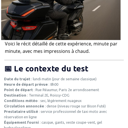
Voici le récit détaillé de cette expérience, minute par
minute, avec mes impressions à chaud.
📅 Le contexte du test
Date du trajet
: lundi matin (jour de semaine classique)
Heure de départ prévue
: 8h00
Point de départ
: Rue Réaumur, Paris 2e arrondissement
Destination
: Terminal 2E, Roissy-CDG
Conditions météo
: sec, légèrement nuageux
Circulation annoncée
: dense (niveau rouge sur Bison Futé)
Prestataire utilisé
: service professionnel de taxi moto avec
réservation en ligne
Équipement fourni
: casque, gants, veste coupe-vent, gel
hydroalcoolique