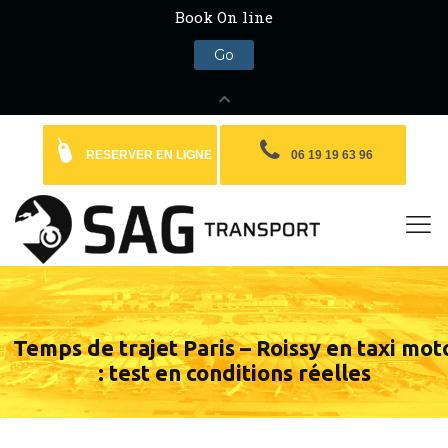
RESERVER EN LIGNE
06 19 19 63 96
Temps de trajet Paris – Roissy en taxi mot
: test en conditions réelles