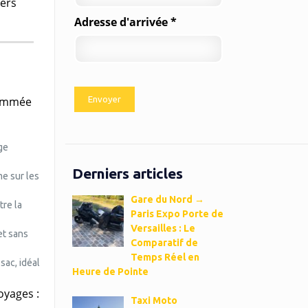
vers
Adresse d'arrivée *
nommée
ge
Derniers articles
me sur les
Gare du Nord →
tre la
Paris Expo Porte de
Versailles : Le
et sans
Comparatif de
Temps Réel en
sac, idéal
Heure de Pointe
oyages :
Taxi Moto