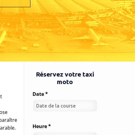
Réservez votre taxi
moto
Date *
t
ose
paraître
Heure *
rable.