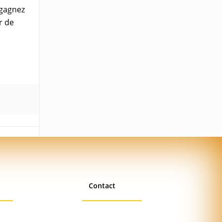
 gagnez
r de
Contact