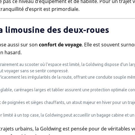
as ce niveau d’équipement et de fiabilité. Pour un trajet 
anquillité d’esprit est primordiale.
 la limousine des deux-roues
se aussi sur son
confort de voyage
. Elle est souvent sur
un hasard.
trairement au scooter où l’espace est limité, la Goldwing dispose d’un lar
eut voyager sans se sentir compressé.
ficacement les irrégularités de la route, offrant une conduite souple mê
églable, carénages larges et tablier assurent une protection optimale con
 de poignées et sièges chauffants, un atout majeur en hiver pour un traj
 limité à un top case, la Goldwing peut accueillir un bagage cabine et un 
trajets urbains, la Goldwing est pensée pour de véritables v