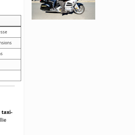
esse
ensions
ns
n
taxi-
lie