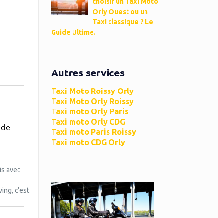
choisir un Taxi Moto
Orly Ouest ou un
Taxi classique ? Le
Guide Ultime.
Autres services
Taxi Moto Roissy Orly
Taxi Moto Orly Roissy
Taxi moto Orly Paris
Taxi moto Orly CDG
 de
Taxi moto Paris Roissy
Taxi moto CDG Orly
is avec
ing, c’est