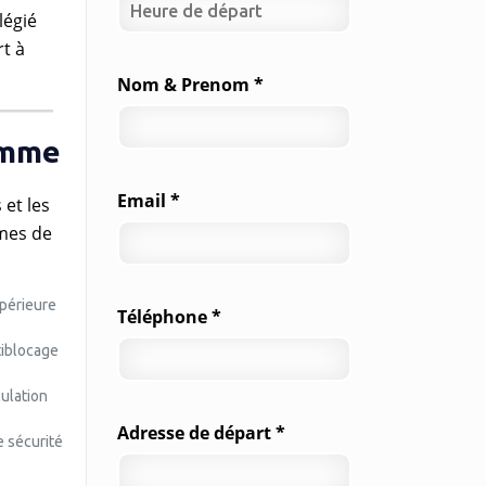
légié
t à
Nom & Prenom *
amme
Email *
et les
rmes de
upérieure
Téléphone *
tiblocage
culation
Adresse de départ *
e sécurité