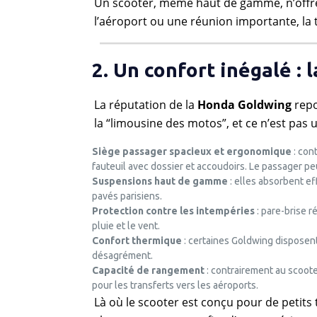
Un scooter, même haut de gamme, n’offre p
l’aéroport ou une réunion importante, la tr
2. Un confort inégalé :
La réputation de la
Honda Goldwing
repo
la “limousine des motos”, et ce n’est pas 
Siège passager spacieux et ergonomique
: con
fauteuil avec dossier et accoudoirs. Le passager p
Suspensions haut de gamme
: elles absorbent ef
pavés parisiens.
Protection contre les intempéries
: pare-brise r
pluie et le vent.
Confort thermique
: certaines Goldwing disposent
désagrément.
Capacité de rangement
: contrairement au scooter
pour les transferts vers les aéroports.
Là où le scooter est conçu pour de petits 