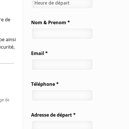
re de
Nom & Prenom *
pe ainsi
curité,
Email *
Téléphone *
rge de
Adresse de départ *