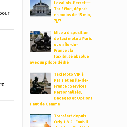
Levallois-Perret —
Tarif fixe, départ
pour
en moins de 15 min,
7j/7
Mise à disposition
de taxi moto à Paris
et en Île-de-
France : la
flexibilité absolue
avec un pilote dédié
Taxi Moto VIP à
Paris et en Île-de-
ne
France : Services
Personnalisés,
Bagages et Options
Haut de Gamme
Transfert depuis
Orly 1 & 2 : Faut-il