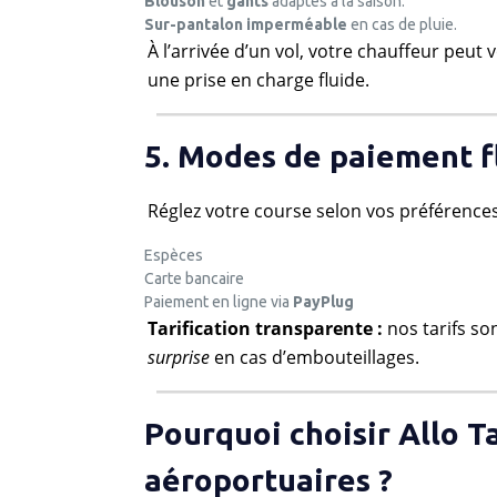
Blouson
et
gants
adaptés à la saison.
Sur-pantalon imperméable
en cas de pluie.
À l’arrivée d’un vol, votre chauffeur peut 
une prise en charge fluide.
5. Modes de paiement f
Réglez votre course selon vos préférences
Espèces
Carte bancaire
Paiement en ligne via
PayPlug
Tarification transparente :
nos tarifs so
surprise
en cas d’embouteillages.
Pourquoi choisir Allo T
aéroportuaires ?