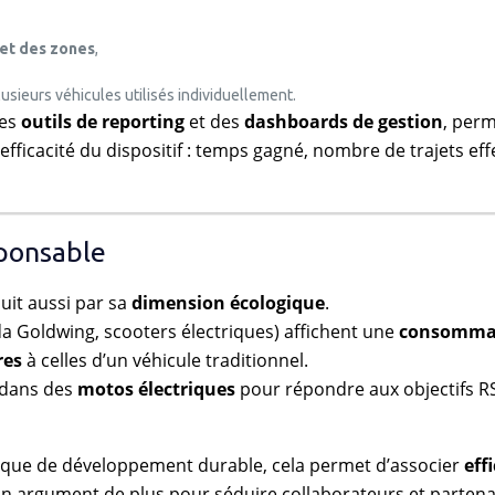
 et des zones
,
lusieurs véhicules utilisés individuellement.
des
outils de reporting
et des
dashboards de gestion
, per
fficacité du dispositif : temps gagné, nombre de trajets eff
sponsable
duit aussi par sa
dimension écologique
.
 Goldwing, scooters électriques) affichent une
consomma
res
à celles d’un véhicule traditionnel.
 dans des
motos électriques
pour répondre aux objectifs R
tique de développement durable, cela permet d’associer
eff
 argument de plus pour séduire collaborateurs et partena