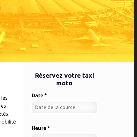
Réservez votre taxi
moto
Date *
 les
res
tés.
obilité
Heure *