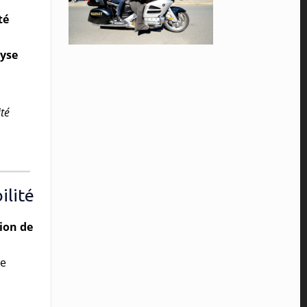
té
yse
té
ilité
ion de
se