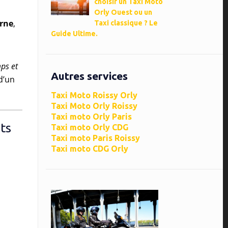
choisir un Taxi Moto
Orly Ouest ou un
erne
,
Taxi classique ? Le
Guide Ultime.
mps et
Autres services
d’un
Taxi Moto Roissy Orly
Taxi Moto Orly Roissy
Taxi moto Orly Paris
ts
Taxi moto Orly CDG
Taxi moto Paris Roissy
Taxi moto CDG Orly