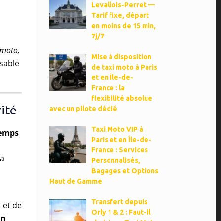
Levallois-Perret —
Tarif fixe, départ
en moins de 15 min,
7j/7
 moto,
Mise à disposition
sable
de taxi moto à Paris
et en Île-de-
France : la
flexibilité absolue
ité
avec un pilote dédié
Taxi Moto VIP à
temps
Paris et en Île-de-
France : Services
la
Personnalisés,
Bagages et Options
Haut de Gamme
Transfert depuis
h
et de
Orly 1 & 2 : Faut-il
un