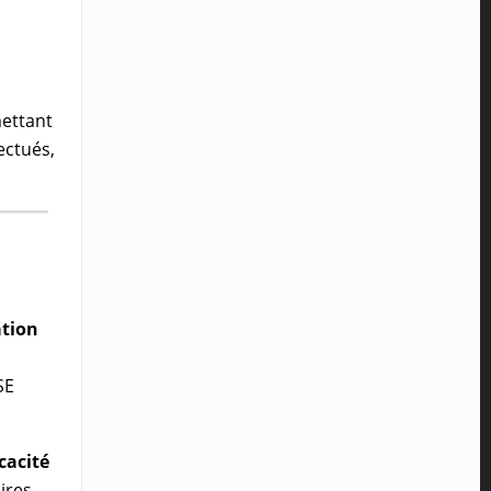
mettant
ectués,
tion
SE
icacité
ires.