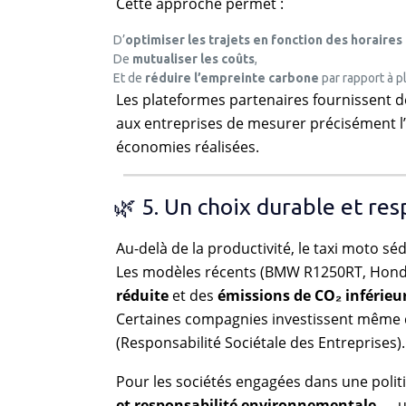
Cette approche permet :
D’
optimiser les trajets en fonction des horaires
De
mutualiser les coûts
,
Et de
réduire l’empreinte carbone
par rapport à p
Les plateformes partenaires fournissent 
aux entreprises de mesurer précisément l’e
économies réalisées.
🌿 5. Un choix durable et re
Au-delà de la productivité, le taxi moto sé
Les modèles récents (BMW R1250RT, Honda
réduite
et des
émissions de CO₂ inférieu
Certaines compagnies investissent même
(Responsabilité Sociétale des Entreprises).
Pour les sociétés engagées dans une poli
et responsabilité environnementale
— un